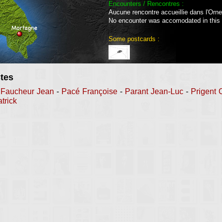
Encounters / Rencontres :
Aucune rencontre accueillie dans l'Orne
No encounter was accomodated in this
Some postcards :
stes
-
Faucheur Jean
-
Pacé Françoise
-
Parant Jean-Luc
-
Prigent 
trick