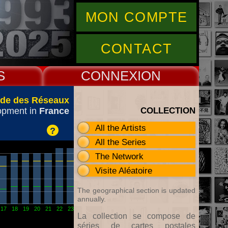
MON COMPTE
CONTACT
S
CONNEX
de des Réseaux
COLLECTION
opment in
France
All the Artists
?
All the Series
The Network
Visite Aléatoire
The geographical section is updated
annually.
17
18
19
20
21
22
23
La collection se compose de
séries de cartes postales