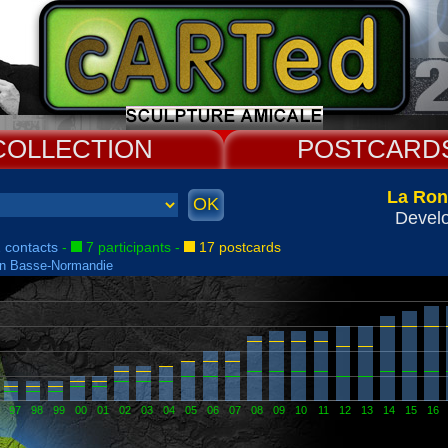
COLLECT
CARD
La Ron
Devel
 contacts
-
7 participants
-
17 postcards
on Basse-Normandie
97
98
99
00
01
02
03
04
05
06
07
08
09
10
11
12
13
14
15
16