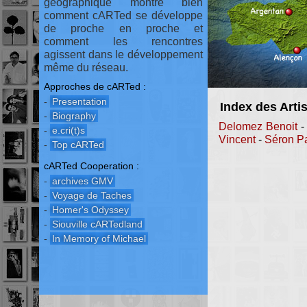
géographique montre bien
comment cARTed se développe
de proche en proche et
comment les rencontres
agissent dans le développement
même du réseau.
Approches de cARTed :
-
Presentation
Index des Arti
-
Biography
Delomez Benoit
-
e.cri(t)s
Vincent
-
Séron Pa
-
Top cARTed
cARTed Cooperation :
-
archives GMV
-
Voyage de Taches
-
Homer's Odyssey
-
Siouville cARTedland
-
In Memory of Michael