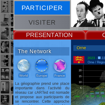
PARTICIPER
VISITER
PRESENT
The Network
2023 -
22
Orne / Régi
20 -
World
Europe
France
15 -
10 -
La géographie prend une place
importante dans l'activité du
5 -
réseau car cARTed est nomade
year
93
94
95
96
et propose aux participants de
se rencontrer. Cette approche