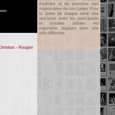
d'artistes et de planches non
massicotées de ces cartes. Pour
 area
la sortie de chaque série une
rencontre entre les participants
et d'autres artistes est
organisée, toujours dans une
ville différente.
Christian
-
Rougier