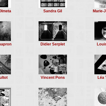
Olmeta
Sandra Gil
Marie-J
hapron
Didier Serplet
Loui
ultot
Vincent Pons
Léa