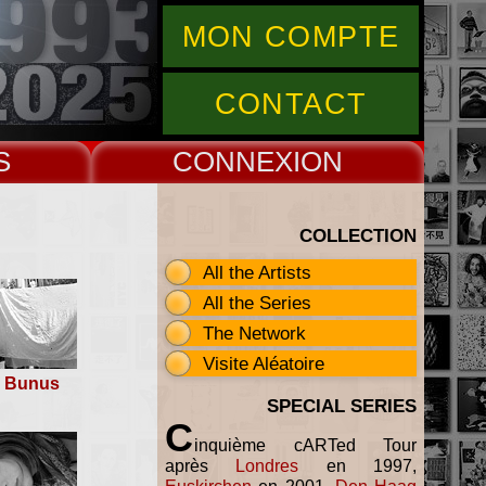
MON COMPTE
CONTACT
S
CONNEX
COLLECTION
All the Artists
All the Series
The Network
Visite Aléatoire
n Bunus
SPECIAL SERIES
C
inquième cARTed Tour
après
Londres
en 1997,