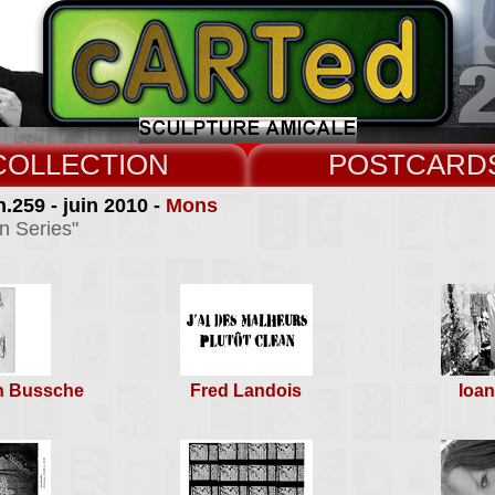
COLLECT
CARD
.259 - juin 2010 -
Mons
n Series"
n Bussche
Fred Landois
Ioa