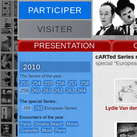
PARTICIPER
VISITER
PRESENT
cARTed Series n
special "Europea
2010
The Series of the year :
253
254
255
256
257
258
,
,
,
,
,
,
259
260
261
262
263
264
,
,
,
,
,
The special Series :
-
259
,
260
European Series
Lydie Van de
Encounters of the year :
Paris
,
Omaha Beach
,
Mons
,
Granville
,
Blois
,
Paris