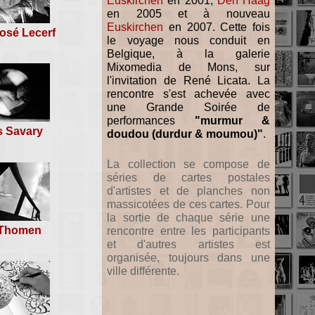
Euskirchen
en 2001,
Den Haag
en 2005 et à nouveau
Euskirchen
en 2007. Cette fois
osé Lecerf
le voyage nous conduit en
Belgique, à la galerie
Mixomedia de Mons, sur
l'invitation de René Licata. La
rencontre s'est achevée avec
une Grande Soirée de
performances
"murmur &
s Savary
doudou (durdur & moumou)"
.
La collection se compose de
séries de cartes postales
d'artistes et de planches non
massicotées de ces cartes. Pour
la sortie de chaque série une
 Thomen
rencontre entre les participants
et d'autres artistes est
organisée, toujours dans une
ville différente.