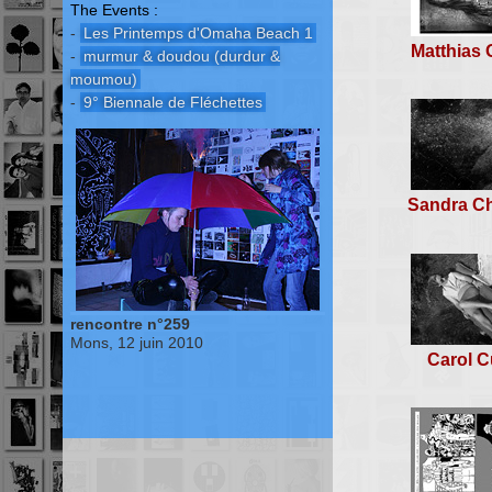
The Events :
-
Les Printemps d'Omaha Beach 1
Matthias 
-
murmur & doudou (durdur &
moumou)
-
9° Biennale de Fléchettes
Sandra C
rencontre n°259
Mons, 12 juin 2010
Carol C