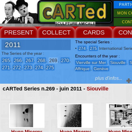
PARTI
MON C
CON
PRESENT
COLLECT
CARDS
CON
The special Series :
2011
•
274
,
275
International Seri
The Series of the year :
Encounters of the year :
265
266
267
268
269
270
,
,
,
,
,
,
Vierville sur Mer
,
Siouville
,
S
271
272
273
274
275
,
,
,
,
Affrique
,
Genève
plus d'infos...
cARTed Series n.269 - juin 2011 -
Siouville
The Events :
-
Les Printemps d'Omaha Beach 2
-
6° Biennale de Châteaux de
Sable
-
cARTed Tour Geneva 2011
Hugo Miserey
Hugo Miserey
Hugo Mise