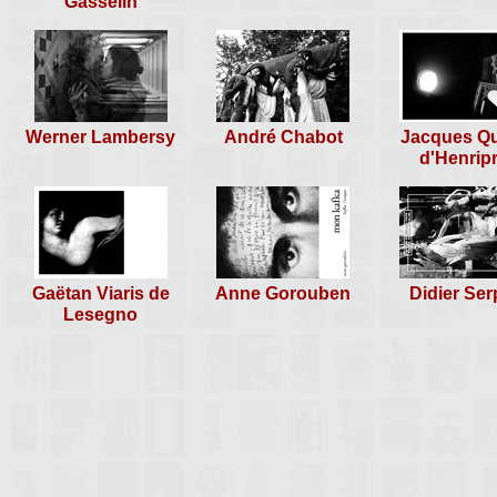
Gasselin
Nice, 15 octobre 2015
Werner Lambersy
André Chabot
Jacques Q
d'Henripr
Gaëtan Viaris de
Anne Gorouben
Didier Ser
Lesegno