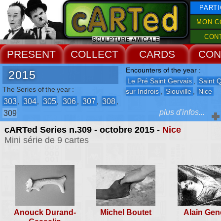
PARTI
MON C
CON
PRESENT
COLLECT
CARDS
CON
Encounters of the year :
2015
Le Pré Saint Gervais
,
Saint 
The Series of the year :
sur Indrois
,
Siouville
,
Nice
303
304
305
306
307
308
,
,
,
,
,
,
plus d'infos...
309
cARTed Series n.309 - octobre 2015 -
Nice
The Events :
Mini série de 9 cartes
-
8° Biennale de Châteaux de
Sable
-
Festival de la Saint Narcisse
Anouck Durand-
Michel Boutet
Alain Gen
rencontre n°308