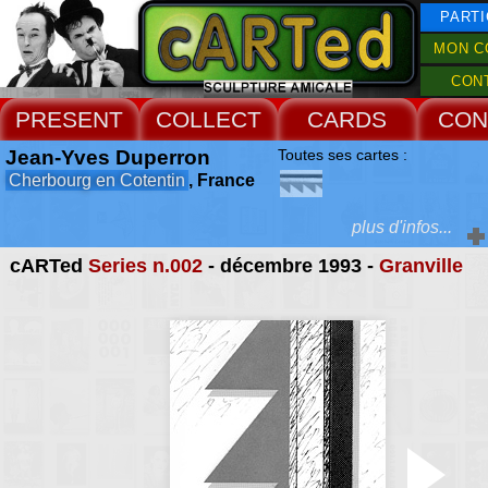
PARTI
MON C
CON
PRESENT
COLLECT
CARDS
CON
Jean-Yves Duperron
Toutes ses cartes :
Cherbourg en Cotentin
, France
plus d'infos...
cARTed
Series n.002
- décembre 1993 -
Granville
Extras :