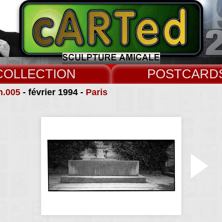
COLLECT
CARD
n.005
- février 1994 -
Paris