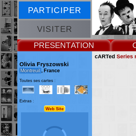
PARTICIPER
VISITER
PRESENT
cARTed
Series 
Olivia Fryszowski
Montreuil
, France
Toutes ses cartes :
Extras :
Web Site