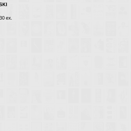
SKI
430 ex.