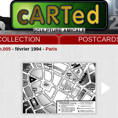
COLLECT
CARD
n.005
- février 1994 -
Paris