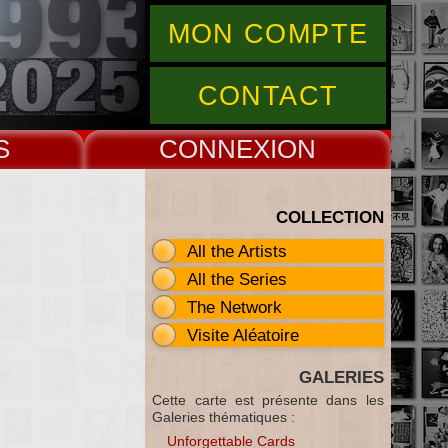
MON COMPTE
CONTACT
S
CONNEX
COLLECTION
All the Artists
All the Series
The Network
Visite Aléatoire
GALERIES
Cette carte est présente dans les
Galeries thématiques :
Unforgettable Cards