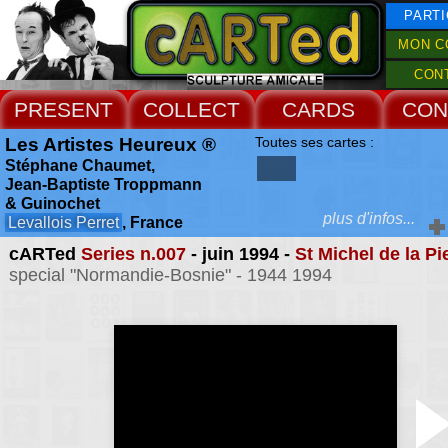
PARTI
MON C
CON
PRESENT
COLLECT
CARDS
CON
Les Artistes Heureux ®
Toutes ses cartes :
Stéphane Chaumet,
Jean-Baptiste Troppmann
& Guinochet
plus d'infos...
Levallois Perret
, France
cARTed
Series n.007
- juin 1994 -
St Michel de la Pi
Extras :
special "Normandie-Bosnie" - 1944 1994
Stéphane Chaumet