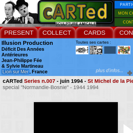
PARTI
MON C
CON
PRESENT
COLLECT
CARDS
CON
Illusion Production
Toutes ses cartes :
Déficit Des Années
Antérieures
Jean-Philippe Fée
& Sylvie Martineau
plus d'infos...
Lion sur Mer
, France
cARTed
Series n.007
- juin 1994 -
St Michel de la Pi
Extras :
special "Normandie-Bosnie" - 1944 1994
les premières déco
maracayaces remonten
Web Site
époque assez récente. 
Musée des Arts Océan
Paris que l'on remarque
première fois des 
maracayaces