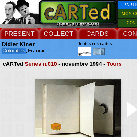
PARTI
MON C
CON
PRESENT
COLLECT
CARDS
CON
Didier Kiner
Toutes ses cartes :
Colombes
, France
cARTed
Series n.010
- novembre 1994 -
Tours