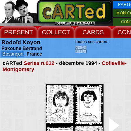
PARTI
MON C
CON
PRESENT
COLLECT
CARDS
CON
Rodoïd Koyott
Toutes ses cartes :
Pakoune Bertrand
Besançon
, France
cARTed
Series n.012
- décembre 1994 -
Colleville-
Montgomery