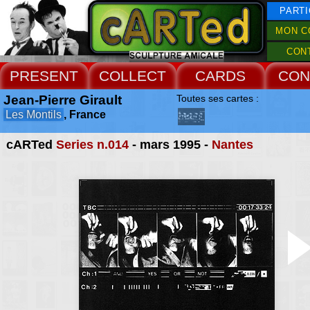
PARTI
MON C
CON
PRESENT
COLLECT
CARDS
CON
Jean-Pierre Girault
Toutes ses cartes :
Les Montils
, France
cARTed
Series n.014
- mars 1995 -
Nantes