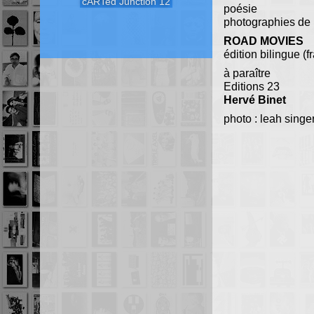
cARTed Junction 12
poésie
photographies de 
ROAD MOVIES
édition bilingue (f
à paraître
Editions 23
Hervé Binet
photo : leah singe