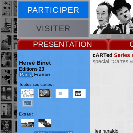
PARTICIPER
VISITER
PRESENT
cARTed
Series 
special "Cartes &
Hervé Binet
Editions 23
Paris
, France
Toutes ses cartes :
Extras :
lee ranaldo