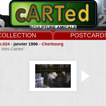
COLLECT
CARD
n.024
- janvier 1996 -
Cherbourg
 Mini-Cartes"