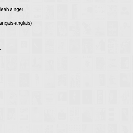
leah singer
rançais-anglais)
r