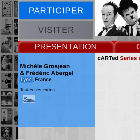
PARTICIPER
VISITER
PRESENT
cARTed
Series 
Michèle Grosjean
& Frédéric Abergel
Lyon
, France
Toutes ses cartes :