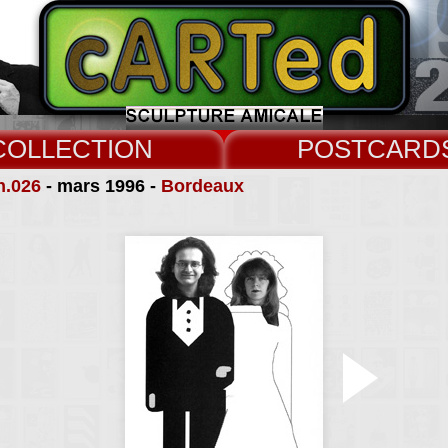
COLLECT
CARD
n.026
- mars 1996 -
Bordeaux