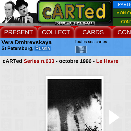
PARTI
MON C
CON
PRESENT
COLLECT
CARDS
CON
Vera Dmitrevskaya
Toutes ses cartes :
St Petersburg,
Russia
cARTed
Series n.033
- octobre 1996 -
Le Havre