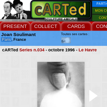
PARTI
MON C
CON
PRESENT
COLLECT
CARDS
CON
Joan Soulimant
Toutes ses cartes :
Paris
, France
cARTed
Series n.034
- octobre 1996 -
Le Havre