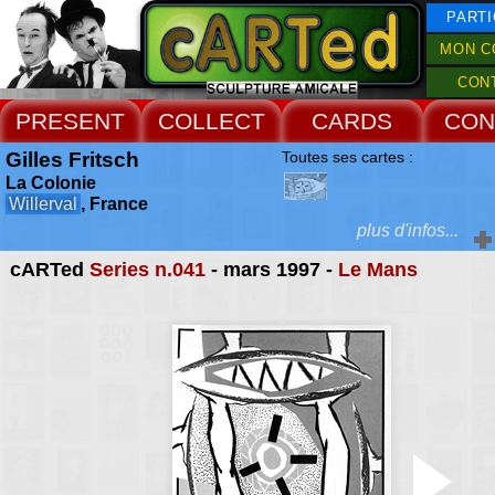
PARTI
MON C
CON
PRESENT
COLLECT
CARDS
CON
Gilles Fritsch
Toutes ses cartes :
La Colonie
Willerval
, France
plus d'infos...
cARTed
Series n.041
- mars 1997 -
Le Mans
Extras :
La Colonie