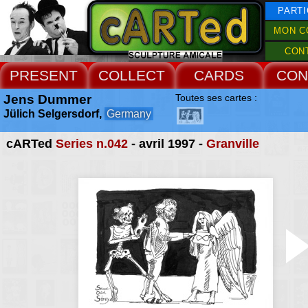
PARTI
MON C
CON
PRESENT
COLLECT
CARDS
CON
Jens Dummer
Toutes ses cartes :
Jülich Selgersdorf,
Germany
cARTed
Series n.042
- avril 1997 -
Granville