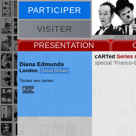
PARTICIPER
VISITER
PRESENT
cARTed
Series 
special "Franco-
Diana Edmunds
London,
Great Britain
Toutes ses cartes :