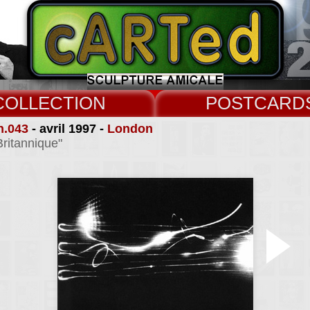
COLLECT
CARD
n.043
- avril 1997 -
London
Britannique"