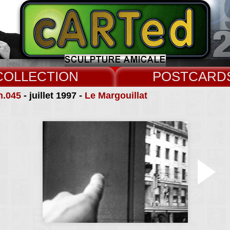
COLLECT
CARD
n.045
- juillet 1997 -
Le Margouillat