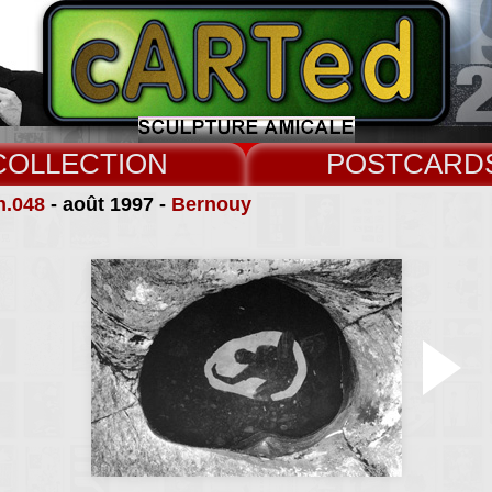
COLLECT
CARD
n.048
- août 1997 -
Bernouy