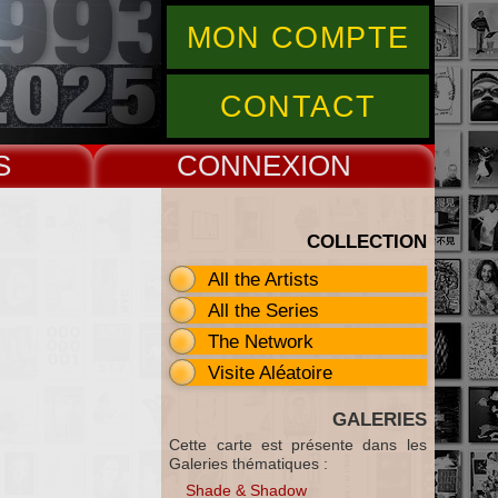
MON COMPTE
CONTACT
S
CONNEX
COLLECTION
All the Artists
All the Series
The Network
Visite Aléatoire
GALERIES
Cette carte est présente dans les
Galeries thématiques :
Shade & Shadow