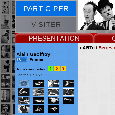
PARTICIPER
VISITER
PRESENT
cARTed
Series 
Alain Geoffroy
Paris
, France
1
2
3
Toutes ses cartes :
cartes 1 à 15 :