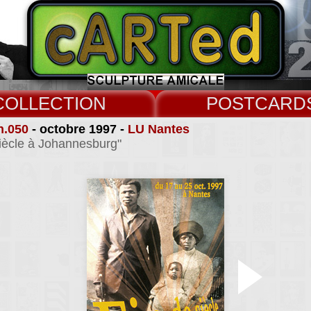
COLLECT
CARD
n.050
- octobre 1997 -
LU Nantes
Siècle à Johannesburg"