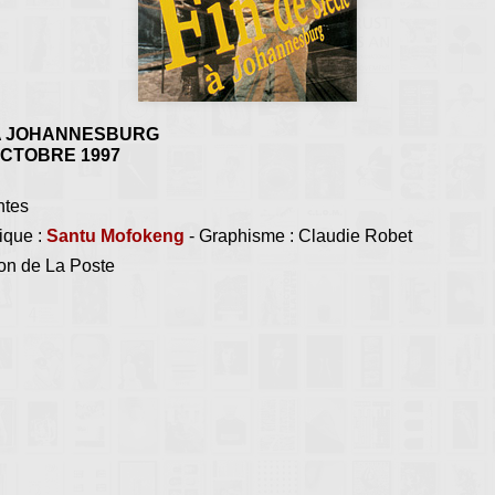
 A JOHANNESBURG
OCTOBRE 1997
ntes
ique :
Santu Mofokeng
- Graphisme : Claudie Robet
ion de La Poste