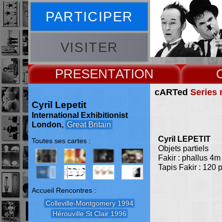
PARTICIPER
VISITER
PRESENT
cARTed
Series 
Cyril Lepetit
International Exhibitionist
London,
Great Britain
Cyril LEPETIT
Toutes ses cartes :
Objets partiels
Fakir : phallus 4m
Tapis Fakir : 120 
Accueil Rencontres :
Colleville-Montgomery 1994
Hérouville St Clair 1996