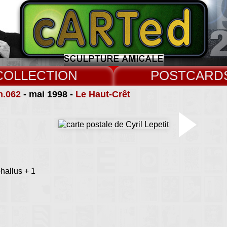
COLLECT
CARD
n.062
- mai 1998 -
Le Haut-Crêt
phallus + 1