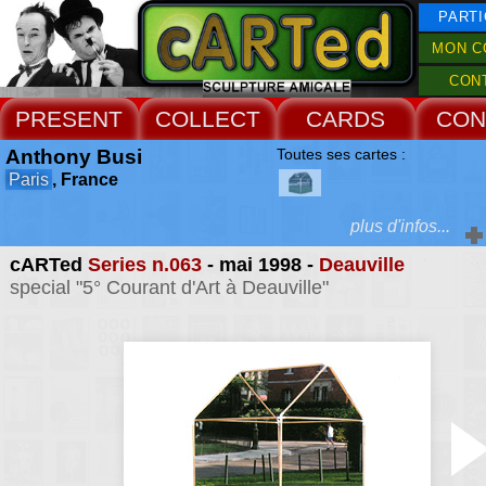
PARTI
MON C
CON
PRESENT
COLLECT
CARDS
CON
Anthony Busi
Toutes ses cartes :
Paris
, France
plus d'infos...
cARTed
Series n.063
- mai 1998 -
Deauville
Extras :
special "5° Courant d'Art à Deauville"
directeur artistique, g
After Effects, fi
Web Site
communication