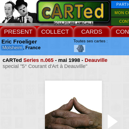
PARTI
MON C
CON
PRESENT
COLLECT
CARDS
CON
Eric Froeliger
Toutes ses cartes :
Molsheim
, France
cARTed
Series n.065
- mai 1998 -
Deauville
special "5° Courant d'Art à Deauville"