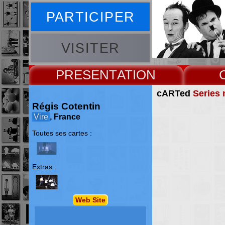
PARTICIPER
VISITER
PRESENT
cARTed
Series 
Régis Cotentin
Vire
, France
Toutes ses cartes :
Extras :
Web Site