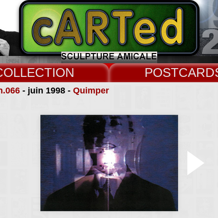
COLLECT
CARD
n.066
- juin 1998 -
Quimper