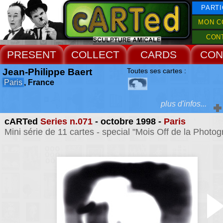
PARTI
MON C
CON
PRESENT
COLLECT
CARDS
CON
Jean-Philippe Baert
Toutes ses cartes :
Paris
, France
plus d'infos...
cARTed
Series n.071
- octobre 1998 -
Paris
Extras :
Mini série de 11 cartes - special "Mois Off de la Photog
le principe des "persi
est la superposition 
Web Site
images d'un même sujet
est fixe et l'autre en mo
Cette juxtaposition 
images génère une tr
image non figurative qui
l'interpolation de
premières