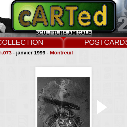
COLLECT
CARD
n.073
- janvier 1999 -
Montreuil