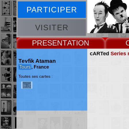
PARTICIPER
VISITER
PRESENT
cARTed
Series 
Tevfik Ataman
Tours
, France
Toutes ses cartes :