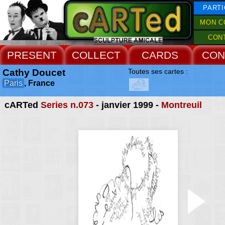
PARTI
MON C
CON
PRESENT
COLLECT
CARDS
CON
Cathy Doucet
Toutes ses cartes :
Paris
, France
cARTed
Series n.073
- janvier 1999 -
Montreuil