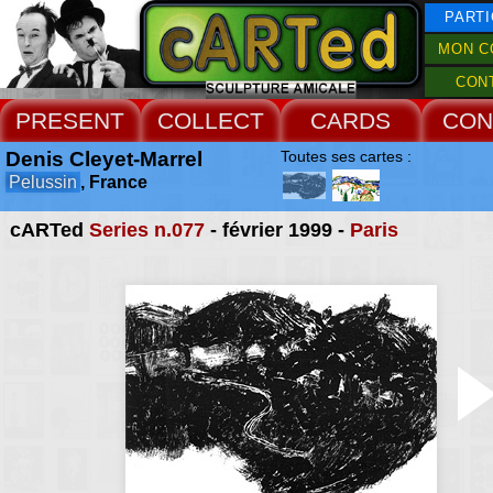
PARTI
MON C
CON
PRESENT
COLLECT
CARDS
CON
Denis Cleyet-Marrel
Toutes ses cartes :
Pelussin
, France
cARTed
Series n.077
- février 1999 -
Paris