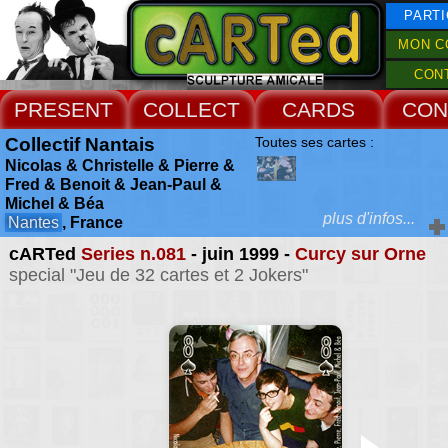
PARTI
MON C
CON
PRESENT
COLLECT
CARDS
CON
Collectif Nantais
Toutes ses cartes :
Nicolas & Christelle & Pierre &
Fred & Benoit & Jean-Paul &
Michel & Béa
plus d'infos...
Nantes
, France
cARTed
Series n.081
- juin 1999 -
Curcy sur Orne
Extras :
special "Jeu de 32 cartes et 2 Jokers"
Béatrice Dacher
•
Christelle Familiari
•
Michel Gerson
•
Pierre Giqu
Jean-Paul Sidolle
Series Nantes-Marseille