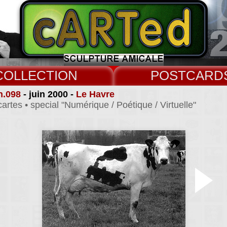
COLLECT
CARD
n.098
- juin 2000 -
Le Havre
cartes • special "Numérique / Poétique / Virtuelle"