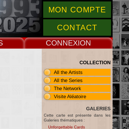
MON COMPTE
CONTACT
S
CONNEX
COLLECTION
All the Artists
All the Series
The Network
Visite Aléatoire
GALERIES
Cette carte est présente dans les
Galeries thématiques :
Unforgettable Cards