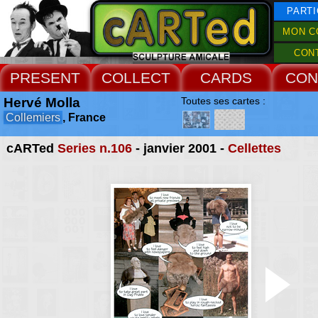
PARTI
MON C
CON
PRESENT
COLLECT
CARDS
CON
Hervé Molla
Toutes ses cartes :
Collemiers
, France
cARTed
Series n.106
- janvier 2001 -
Cellettes