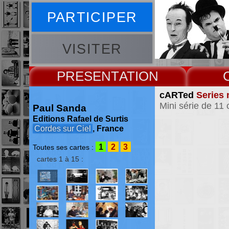
PARTICIPER
VISITER
PRESENT
cARTed
Series 
Mini série de 11 
Paul Sanda
Editions Rafael de Surtis
Cordes sur Ciel
, France
1
2
3
Toutes ses cartes :
cartes 1 à 15 :