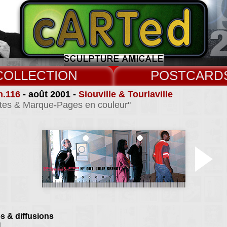
COLLECT
CARD
n.116
- août 2001 -
Siouville & Tourlaville
rtes & Marque-Pages en couleur"
s & diffusions
1