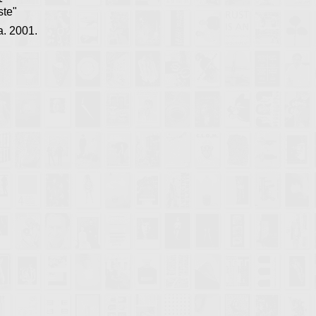
ste"
. 2001.