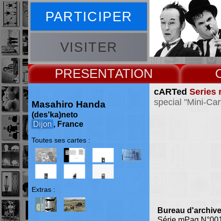
PARTICIPER
VISITER
PRESENT
cARTed
Series 
special "Mini-Ca
Masahiro Handa
(des'ka)neto
Dijon
, France
Toutes ses cartes :
Extras :
Bureau d'archive
Série mPag N°00