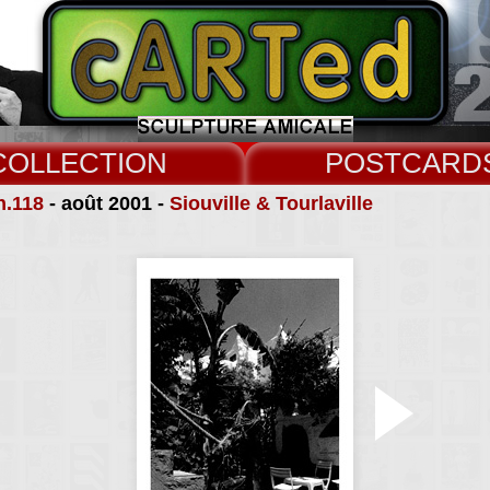
COLLECT
CARD
n.118
- août 2001 -
Siouville & Tourlaville