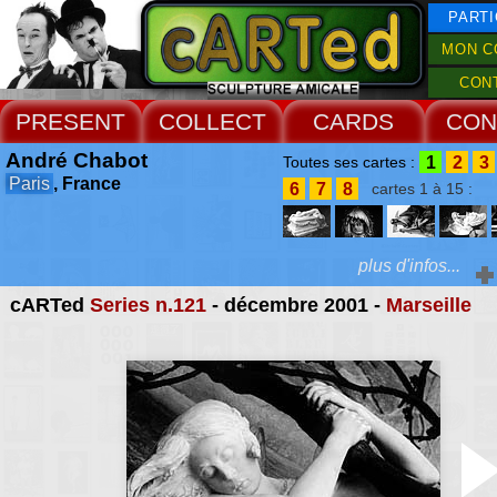
PARTI
MON C
CON
PRESENT
COLLECT
CARDS
CON
André Chabot
1
2
3
Toutes ses cartes :
Paris
, France
6
7
8
cartes 1 à 15 :
plus d'infos...
cARTed
Series n.121
- décembre 2001 -
Marseille
Extras :
photographe, il colle
tombes, mausolées, hy
Web Site
cénotaphes et catac
recueil inépui
d'architectures 
symbolismes, d'exoti
d'érotismes, d'humou