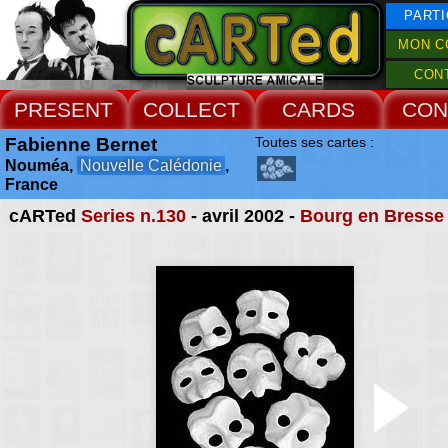
PARTI
MON C
CON
PRESENT
COLLECT
CARDS
CON
Fabienne Bernet
Toutes ses cartes :
Nouméa,
Nouvelle Calédonie
,
France
cARTed
Series n.130
- avril 2002 -
Bourg en Bresse