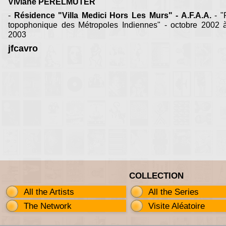
Viviane PERELMUTER
-
Résidence "Villa Medici Hors Les Murs" - A.F.A.A.
- "
topophonique des Métropoles Indiennes" - octobre 2002 
2003
jfcavro
COLLECTION
All the Artists
All the Series
The Network
Visite Aléatoire