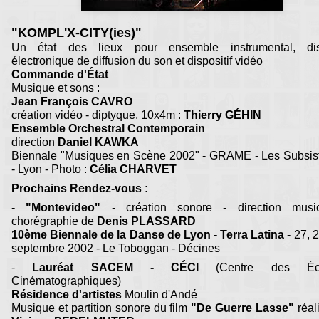
"KOMPL'X-CITY(ies)"
Un état des lieux pour ensemble instrumental, disp
électronique de diffusion du son et dispositif vidéo
Commande d'État
Musique et sons :
Jean François CAVRO
création vidéo - diptyque, 10x4m :
Thierry GÉHIN
Ensemble Orchestral Contemporain
direction
Daniel KAWKA
Biennale "Musiques en Scène 2002" - GRAME - Les Subsis
- Lyon - Photo :
Célia CHARVET
Prochains Rendez-vous :
-
"Montevideo"
- création sonore - direction musi
chorégraphie de
Denis PLASSARD
10ème Biennale de la Danse de Lyon - Terra Latina
- 27, 
septembre 2002 - Le Toboggan - Décines
-
Lauréat SACEM - CÉCI
(Centre des Écri
Cinématographiques)
Résidence d'artistes
Moulin d'Andé
Musique et partition sonore du film
"De Guerre Lasse"
réal