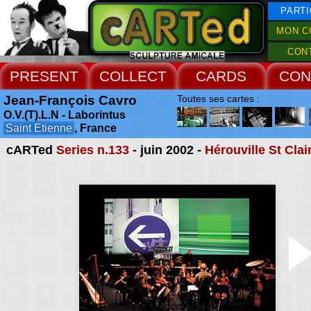
PARTI
MON C
CON
PRESENT
COLLECT
CARDS
CON
Jean-François Cavro
Toutes ses cartes :
O.V.(T).L.N - Laborintus
Saint Etienne
, France
cARTed
Series n.133
- juin 2002 -
Hérouville St Clai