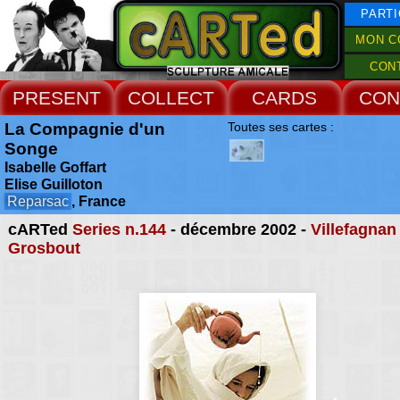
PARTI
MON C
CON
PRESENT
COLLECT
CARDS
CON
La Compagnie d'un
Toutes ses cartes :
Songe
Isabelle Goffart
Elise Guilloton
Reparsac
, France
cARTed
Series n.144
- décembre 2002 -
Villefagnan
Grosbout