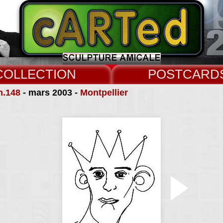
COLLECT
CARD
n.148
- mars 2003 -
Montpellier