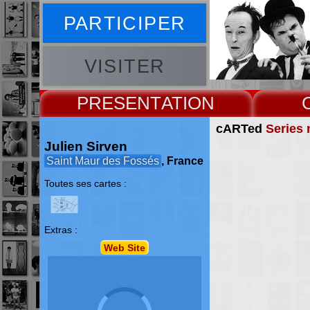
PARTICIPER
VISITER
PRESENT
cARTed
Series 
Julien Sirven
Saint Maur des Fossés
, France
Toutes ses cartes :
Extras :
Web Site