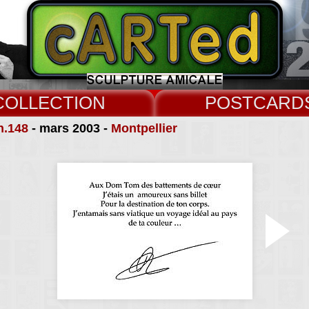
COLLECT
CARD
n.148
- mars 2003 -
Montpellier