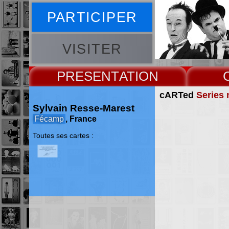
PARTICIPER
VISITER
PRESENT
cARTed
Series 
Sylvain Resse-Marest
Fécamp
, France
Toutes ses cartes :