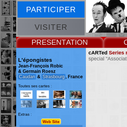
PARTICIPER
VISITER
PRESENT
cARTed
Series 
special "Associat
L'épongistes
Jean-François Robic
& Germain Roesz
Caudan
&
Strasbourg
, France
Toutes ses cartes :
Extras :
Web Site