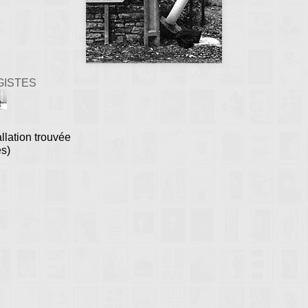
GISTES
allation trouvée
es)