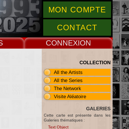
MON COMPTE
CONTACT
S
CONNEX
COLLECTION
All the Artists
All the Series
The Network
Visite Aléatoire
GALERIES
Cette carte est présente dans les
Galeries thématiques :
Text Object