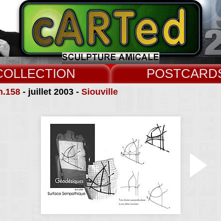
COLLECT
CARD
n.158
- juillet 2003 -
Siouville