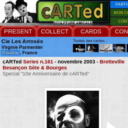
PARTI
MON C
CON
PRESENT
COLLECT
CARDS
CON
Cie Les Arrosés
Toutes ses cartes :
Virginie Parmentier
Rouillac
, France
cARTed
Series n.161
- novembre 2003 -
Bretteville
Besançon Sète & Bourges
Special "10e Anniversaire de cARTed"