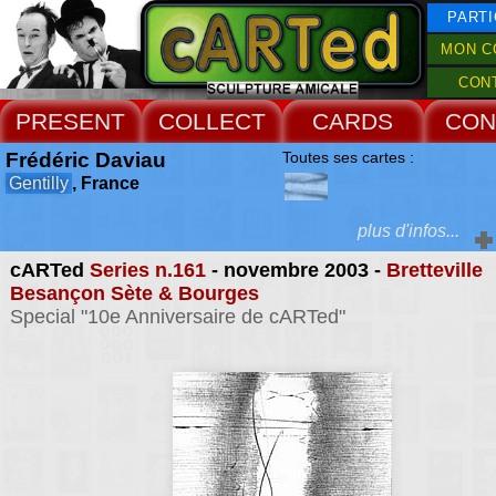
PARTI
MON C
CON
PRESENT
COLLECT
CARDS
CON
Frédéric Daviau
Toutes ses cartes :
Gentilly
, France
plus d'infos...
cARTed
Series n.161
- novembre 2003 -
Bretteville
Extras :
Besançon Sète & Bourges
issues d'un travail insc
Special "10e Anniversaire de cARTed"
la durée, les pièces l
Web Site
récentes s'élaborent de
oeuvres antérieures. T
production en amont de
1980 à 2000 fait appara
récurrences et des orie
diverses autour du pays