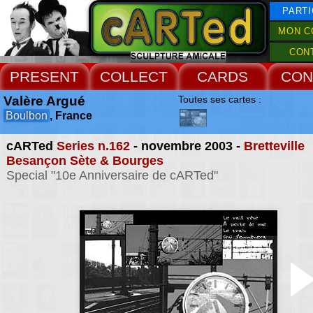
PARTI
MON C
CON
PRESENT
COLLECT
CARDS
CON
Valère Argué
Toutes ses cartes :
Boulbon
, France
cARTed
Series n.162
- novembre 2003 -
Bretteville
Besançon Sète & Bourges
Special "10e Anniversaire de cARTed"