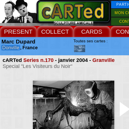
PARTI
MON C
CON
PRESENT
COLLECT
CARDS
CON
Marc Dupard
Toutes ses cartes :
Donville
, France
cARTed
Series n.170
- janvier 2004 -
Granville
Special "Les Visiteurs du Noir"