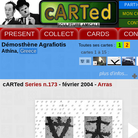
PARTI
MON C
CON
PRESENT
COLLECT
CARDS
CON
Démosthène Agrafiotis
1
2
Toutes ses cartes :
Athína,
Greece
cartes 1 à 15 :
plus d'infos...
cARTed
Series n.173
- février 2004 -
Arras
Extras :
sur la page, le souci
n'est plus d'agir à sens 
Web Site
sens) unique, mais de
l'accent sur la "disconti
discours, ouvrant alors l
à une polysémie tot
ouverte