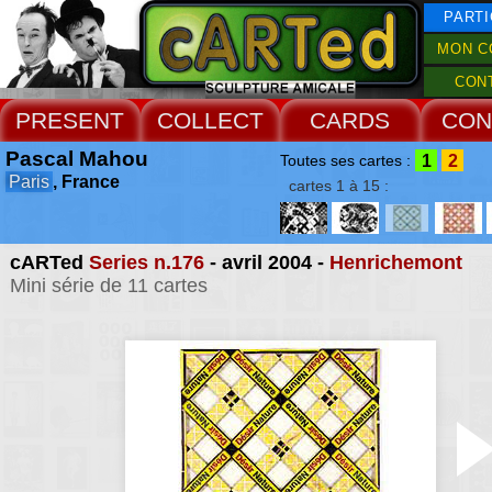
PARTI
MON C
CON
PRESENT
COLLECT
CARDS
CON
Pascal Mahou
1
2
Toutes ses cartes :
Paris
, France
cartes 1 à 15 :
cARTed
Series n.176
- avril 2004 -
Henrichemont
Mini série de 11 cartes